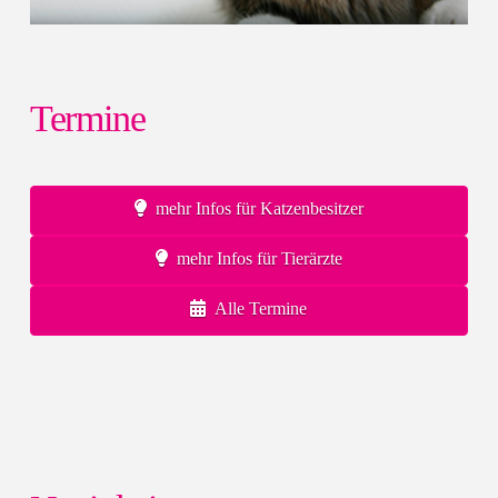
Termine
mehr Infos für Katzenbesitzer
mehr Infos für Tierärzte
Alle Termine