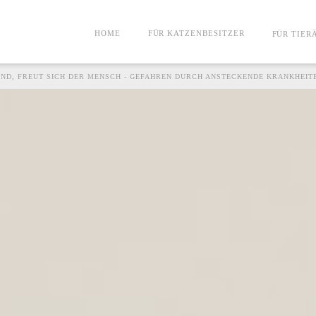
HOME
FÜR KATZENBESITZER
FÜR TIER
SUND, FREUT SICH DER MENSCH - GEFAHREN DURCH ANSTECKENDE KRANKHEIT