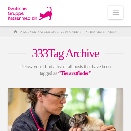
Nav
HOME
KÖLNER KATZENTAGE, 2020 ONLINE!
TIERARZTFINDER
333Tag Archive
Below you'll find a list of all posts that have been
tagged as
“Tierarztfinder”